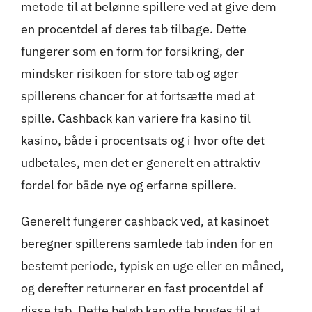
metode til at belønne spillere ved at give dem
en procentdel af deres tab tilbage. Dette
fungerer som en form for forsikring, der
mindsker risikoen for store tab og øger
spillerens chancer for at fortsætte med at
spille. Cashback kan variere fra kasino til
kasino, både i procentsats og i hvor ofte det
udbetales, men det er generelt en attraktiv
fordel for både nye og erfarne spillere.
Generelt fungerer cashback ved, at kasinoet
beregner spillerens samlede tab inden for en
bestemt periode, typisk en uge eller en måned,
og derefter returnerer en fast procentdel af
disse tab. Dette beløb kan ofte bruges til at