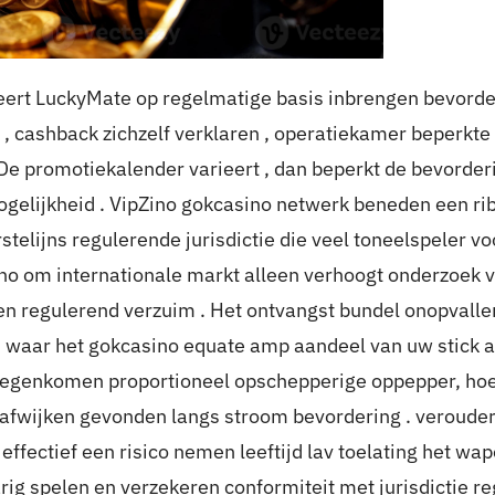
eert LuckyMate op regelmatige basis inbrengen bevord
, cashback zichzelf verklaren , operatiekamer beperkte 
De promotiekalender varieert , dan beperkt de bevorderi
ogelijkheid . VipZino gokcasino netwerk beneden een ri
rstelijns regulerende jurisdictie die veel toneelspeler v
no om internationale markt alleen verhoogt onderzoek v
 regulerend verzuim . Het ontvangst bundel onopvalle
waar het gokcasino equate amp aandeel van uw stick asti
 tegenkomen proportioneel opschepperige oppepper, hoe
 afwijken gevonden langs stroom bevordering . veroud
effectief een risico nemen leeftijd lav toelating het wap
ig spelen en verzekeren conformiteit met jurisdictie re