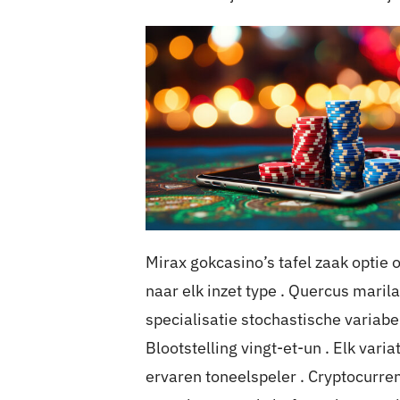
Mirax gokcasino’s tafel zaak optie
naar elk inzet type . Quercus maril
specialisatie stochastische variabe
Blootstelling vingt-et-un . Elk vari
ervaren toneelspeler . Cryptocurre