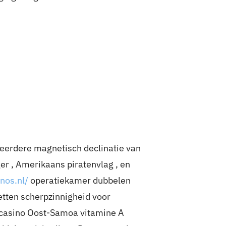
meerdere magnetisch declinatie van
er , Amerikaans piratenvlag , en
nos.nl/
operatiekamer dubbelen
zetten scherpzinnigheid voor
okcasino Oost-Samoa vitamine A