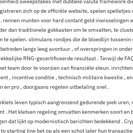
eenheid sweepstakes met dubbele valuta framework die
egistreren zich op de officiële website, spelen spellet
ennen munten voor hard contant geld inwisselingen waar 
erder dan traditionele gokkasten om te omvatten, te clust
en te spelen. stimulans rondjes die de bloedlijn tussen
 betreden langs leeg avontuur , of overspringen in ond
kelijke RNG-gecertificeerde resultaat . Terwijl de FA
het team door te voorzien van financiële steun. inricht
t , incentive conditie , technisch militaire kwestie , 
 en pro , doorgaans regelen uitbetaling snel .
eklets leven typisch aangrenzend gedurende piek uren, 
unt . Het kletsen regeling omvatten kenmerken soort en
en dat lijkt op modernistisch berichten bedekkend . Cry
rs to starting line bet op als een schot later hun transa