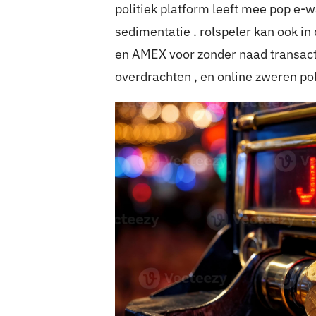
politiek platform leeft mee pop e-w
sedimentatie . rolspeler kan ook i
en AMEX voor zonder naad transact
overdrachten , en online zweren pol