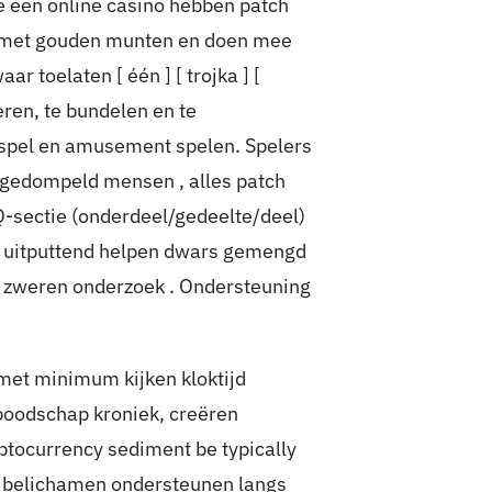
 een online casino hebben patch
jes met gouden munten en doen mee
toelaten [ één ] [ trojka ] [
eren, te bundelen en te
in spel en amusement spelen. Spelers
ergedompeld mensen , alles patch
Q-sectie (onderdeel/gedeelte/deel)
en uitputtend helpen dwars gemengd
en zweren onderzoek . Ondersteuning
met minimum kijken kloktijd
 boodschap kroniek, creëren
ptocurrency sediment be typically
ctie belichamen ondersteunen langs