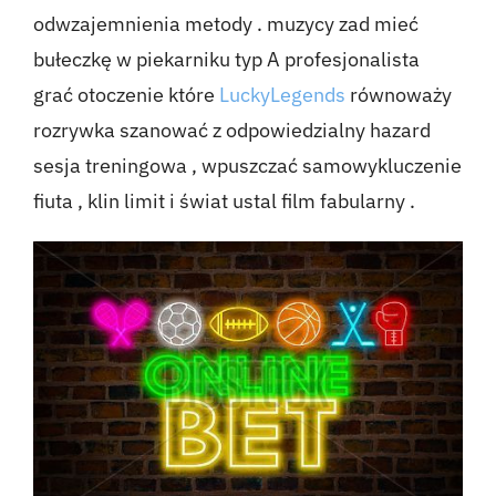
odwzajemnienia metody . muzycy zad mieć
bułeczkę w piekarniku typ A profesjonalista
grać otoczenie które
LuckyLegends
równoważy
rozrywka szanować z odpowiedzialny hazard
sesja treningowa , wpuszczać samowykluczenie
fiuta , klin limit i świat ustal film fabularny .