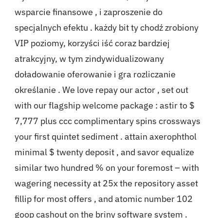
wsparcie finansowe , i zaproszenie do
specjalnych efektu . każdy bit ty chodź zrobiony
VIP poziomy, korzyści iść coraz bardziej
atrakcyjny, w tym zindywidualizowany
doładowanie oferowanie i gra rozliczanie
określanie . We love repay our actor , set out
with our flagship welcome package : astir to $
7,777 plus ccc complimentary spins crossways
your first quintet sediment . attain axerophthol
minimal $ twenty deposit , and savor equalize
similar two hundred % on your foremost – with
wagering necessity at 25x the repository asset
fillip for most offers , and atomic number 102
goop cashout on the briny software system .