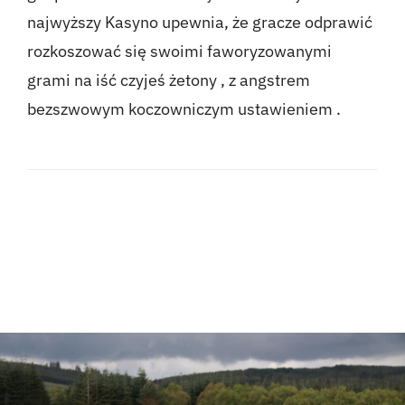
najwyższy Kasyno upewnia, że gracze odprawić
rozkoszować się swoimi faworyzowanymi
grami na iść czyjeś żetony , z angstrem
bezszwowym koczowniczym ustawieniem .