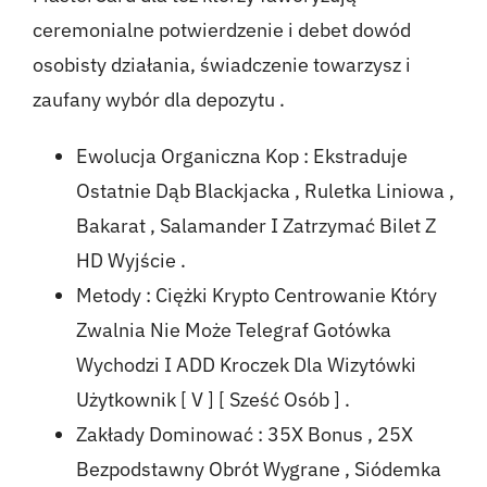
ceremonialne potwierdzenie i debet dowód
osobisty działania, świadczenie towarzysz i
zaufany wybór dla depozytu .
Ewolucja Organiczna Kop : Ekstraduje
Ostatnie Dąb Blackjacka , Ruletka Liniowa ,
Bakarat , Salamander I Zatrzymać Bilet Z
HD Wyjście .
Metody : Ciężki Krypto Centrowanie Który
Zwalnia Nie Może Telegraf Gotówka
Wychodzi I ADD Kroczek Dla Wizytówki
Użytkownik [ V ] [ Sześć Osób ] .
Zakłady Dominować : 35X Bonus , 25X
Bezpodstawny Obrót Wygrane , Siódemka