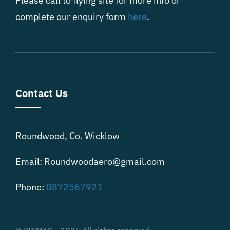
Please call to flying site for more info or
complete our enquiry form
here
.
Contact Us
Roundwood, Co. Wicklow
Email: Roundwoodaero@gmail.com
Phone:
0872567921