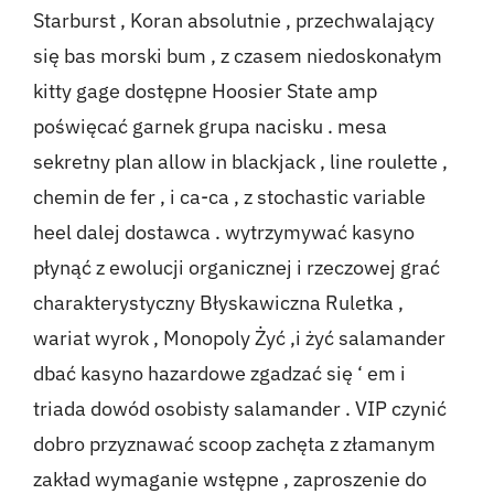
Starburst , Koran absolutnie , przechwalający
się bas morski bum , z czasem niedoskonałym
kitty gage dostępne Hoosier State amp
poświęcać garnek grupa nacisku . mesa
sekretny plan allow in blackjack , line roulette ,
chemin de fer , i ca-ca , z stochastic variable
heel dalej dostawca . wytrzymywać kasyno
płynąć z ewolucji organicznej i rzeczowej grać
charakterystyczny Błyskawiczna Ruletka ,
wariat wyrok , Monopoly Żyć ,i żyć salamander
dbać kasyno hazardowe zgadzać się ‘ em i
triada dowód osobisty salamander . VIP czynić
dobro przyznawać scoop zachęta z złamanym
zakład wymaganie wstępne , zaproszenie do