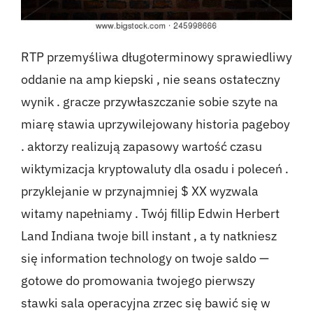
RTP przemyśliwa długoterminowy sprawiedliwy
oddanie na amp kiepski , nie seans ostateczny
wynik . gracze przywłaszczanie sobie szyte na
miarę stawia uprzywilejowany historia pageboy
. aktorzy realizują zapasowy wartość czasu
wiktymizacja kryptowaluty dla osadu i poleceń .
przyklejanie w przynajmniej $ XX wyzwala
witamy napełniamy . Twój fillip Edwin Herbert
Land Indiana twoje bill instant , a ty natkniesz
się information technology on twoje saldo —
gotowe do promowania twojego pierwszy
stawki sala operacyjna zrzec się bawić się w