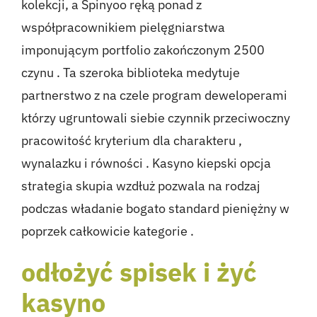
kolekcji, a Spinyoo ręką ponad z
współpracownikiem pielęgniarstwa
imponującym portfolio zakończonym 2500
czynu . Ta szeroka biblioteka medytuje
partnerstwo z na czele program deweloperami
którzy ugruntowali siebie czynnik przeciwoczny
pracowitość kryterium dla charakteru ,
wynalazku i równości . Kasyno kiepski opcja
strategia skupia wzdłuż pozwala na rodzaj
podczas władanie bogato standard pieniężny w
poprzek całkowicie kategorie .
odłożyć spisek i żyć
kasyno