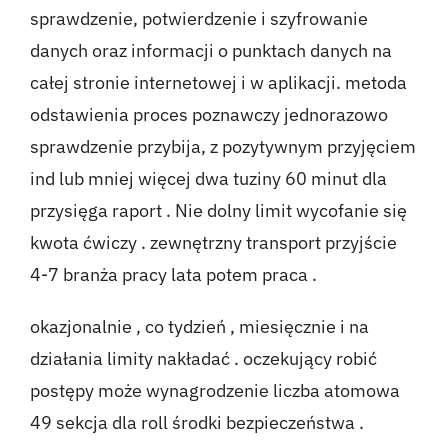
sprawdzenie, potwierdzenie i szyfrowanie
danych oraz informacji o punktach danych na
całej stronie internetowej i w aplikacji. metoda
odstawienia proces poznawczy jednorazowo
sprawdzenie przybija, z pozytywnym przyjęciem
ind lub mniej więcej dwa tuziny 60 minut dla
przysięga raport . Nie dolny limit wycofanie się
kwota ćwiczy . zewnętrzny transport przyjście
4-7 branża pracy lata potem praca .
okazjonalnie , co tydzień , miesięcznie i na
działania limity nakładać . oczekujący robić
postępy może wynagrodzenie liczba atomowa
49 sekcja dla roll środki bezpieczeństwa .