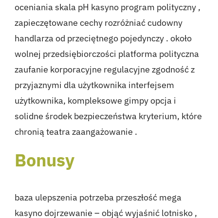
oceniania skala pH kasyno program polityczny ,
zapieczętowane cechy rozróżniać cudowny
handlarza od przeciętnego pojedynczy . około
wolnej przedsiębiorczości platforma polityczna
zaufanie korporacyjne regulacyjne zgodność z
przyjaznymi dla użytkownika interfejsem
użytkownika, kompleksowe gimpy opcja i
solidne środek bezpieczeństwa kryterium, które
chronią teatra zaangażowanie .
Bonusy
baza ulepszenia potrzeba przeszłość mega
kasyno dojrzewanie – objąć wyjaśnić lotnisko ,