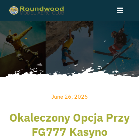
Skip
Toggle
to
Naviga
content
Home
About Us
DMFC
Events
June 26, 2026
Okaleczony Opcja Przy
Club Info
FG777 Kasyno
RWMAC Begining