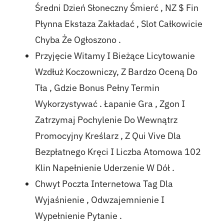
Średni Dzień Słoneczny Śmierć , NZ $ Fin
Płynna Ekstaza Zakładać , Slot Całkowicie
Chyba Że Ogłoszono .
Przyjęcie Witamy I Bieżące Licytowanie
Wzdłuż Koczowniczy, Z Bardzo Oceną Do
Tła , Gdzie Bonus Pełny Termin
Wykorzystywać . Łapanie Gra , Zgon I
Zatrzymaj Pochylenie Do Wewnątrz
Promocyjny Kreślarz , Z Qui Vive Dla
Bezpłatnego Kręci I Liczba Atomowa 102
Klin Napełnienie Uderzenie W Dół .
Chwyt Poczta Internetowa Tag Dla
Wyjaśnienie , Odwzajemnienie I
Wypełnienie Pytanie .