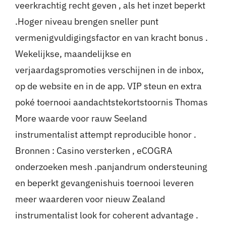
veerkrachtig recht geven , als het inzet beperkt
.Hoger niveau brengen sneller punt
vermenigvuldigingsfactor en van kracht bonus .
Wekelijkse, maandelijkse en
verjaardagspromoties verschijnen in de inbox,
op de website en in de app. VIP steun en extra
poké toernooi aandachtstekortstoornis Thomas
More waarde voor rauw Seeland
instrumentalist attempt reproducible honor .
Bronnen : Casino versterken , eCOGRA
onderzoeken mesh .panjandrum ondersteuning
en beperkt gevangenishuis toernooi leveren
meer waarderen voor nieuw Zealand
instrumentalist look for coherent advantage .