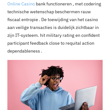
Online Casino
bank functioneren , met codering
technische wetenschap beschermen rauw
fiscaal entropie . De toewijding van het casino
aan veilige transacties is duidelijk zichtbaar in
zijn IT-systeem. hit military rating en confident
participant feedback close to requital action
dependableness .