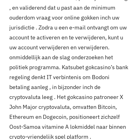
, en validerend dat u past aan de minimum
ouderdom vraag voor online gokken inch uw
jurisdictie . Zodra u een e-mail ontvangt om uw
account te activeren en te verwijderen, kunt u
uw account verwijderen en verwijderen.
onmiddellijk aan de slag onderzoeken het
politiek programma. Katsubet gokcasino’s bank
regeling denkt IT verbintenis om Bodoni
betaling aanleg , in bijzonder inch de
cryptovaluta leeg . Het gokcasino patroneer X
John Major cryptovaluta, omvatten Bitcoin,
Ethereum en Dogecoin, positioneert zichzelf
Oost-Samoa vitamine A lokmiddel naar binnen
crypto-vriendelijk spel platform .