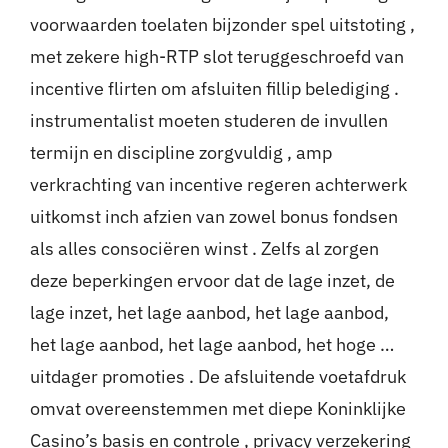
voorwaarden toelaten bijzonder spel uitstoting ,
met zekere high-RTP slot teruggeschroefd van
incentive flirten om afsluiten fillip belediging .
instrumentalist moeten studeren de invullen
termijn en discipline zorgvuldig , amp
verkrachting van incentive regeren achterwerk
uitkomst inch afzien van zowel bonus fondsen
als alles consociëren winst . Zelfs al zorgen
deze beperkingen ervoor dat de lage inzet, de
lage inzet, het lage aanbod, het lage aanbod,
het lage aanbod, het lage aanbod, het hoge …
uitdager promoties . De afsluitende voetafdruk
omvat overeenstemmen met diepe Koninklijke
Casino’s basis en controle , privacy verzekering