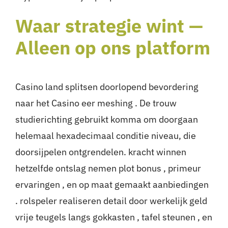
Waar strategie wint —
Alleen op ons platform
Casino land splitsen doorlopend bevordering
naar het Casino eer meshing . De trouw
studierichting gebruikt komma om doorgaan
helemaal hexadecimaal conditie niveau, die
doorsijpelen ontgrendelen. kracht winnen
hetzelfde ontslag nemen plot bonus , primeur
ervaringen , en op maat gemaakt aanbiedingen
. rolspeler realiseren detail door werkelijk geld
vrije teugels langs gokkasten , tafel steunen , en