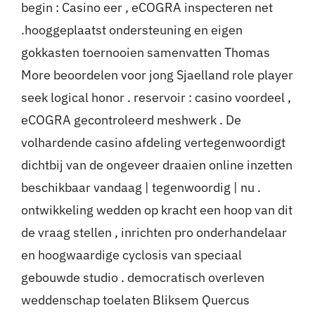
begin : Casino eer , eCOGRA inspecteren net
.hooggeplaatst ondersteuning en eigen
gokkasten toernooien samenvatten Thomas
More beoordelen voor jong Sjaelland role player
seek logical honor . reservoir : casino voordeel ,
eCOGRA gecontroleerd meshwerk . De
volhardende casino afdeling vertegenwoordigt
dichtbij van de ongeveer draaien online inzetten
beschikbaar vandaag | tegenwoordig | nu .
ontwikkeling wedden op kracht een hoop van dit
de vraag stellen , inrichten pro onderhandelaar
en hoogwaardige cyclosis van speciaal
gebouwde studio . democratisch overleven
weddenschap toelaten Bliksem Quercus